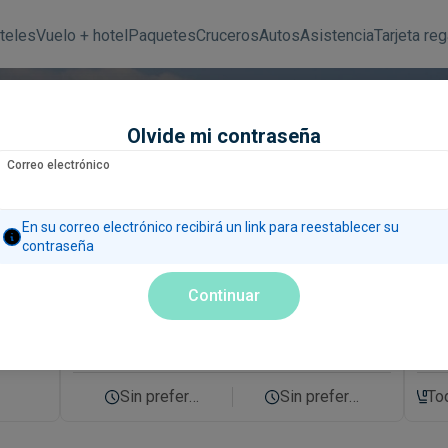
teles
Vuelo + hotel
Paquetes
Cruceros
Autos
Asistencia
Tarjeta reg
Olvide mi contraseña
Correo electrónico
 e internacionales
En su correo electrónico recibirá un link para reestablecer su
contraseña
Continuar
Fechas y horarios
Pasaj
o
1 
Sin preferencia
Sin preferencia
To