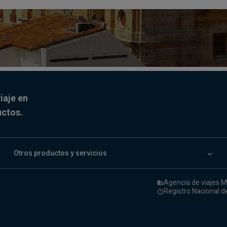
iaje en
uctos.
keyboard_arrow_down
Otros productos y servicios
Agencia de viajes M
domain
Registro Nacional d
release_alert