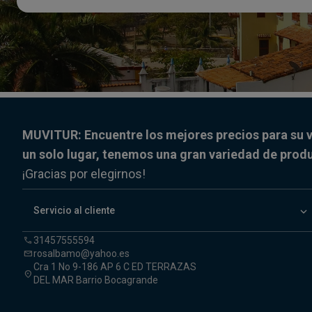
MUVITUR: Encuentre los mejores precios para su v
un solo lugar, tenemos una gran variedad de prod
¡Gracias por elegirnos!
keyboard_arrow_down
Servicio al cliente
31457555594
call
rosalbamo@yahoo.es
mail
Cra 1 No 9-186 AP 6 C ED TERRAZAS
location_on
DEL MAR Barrio Bocagrande