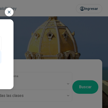
alo
Disney
Ingresar
eros y cabina
pasajero
Buscar
das las clases